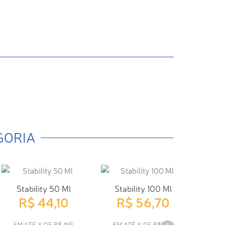
GORIA
Stability 50 Ml
Stability 100 Ml
STA
R$ 44,10
R$ 56,70
R
EM ATÉ X DE R$ INF
EM ATÉ X DE R$ INF
EM 