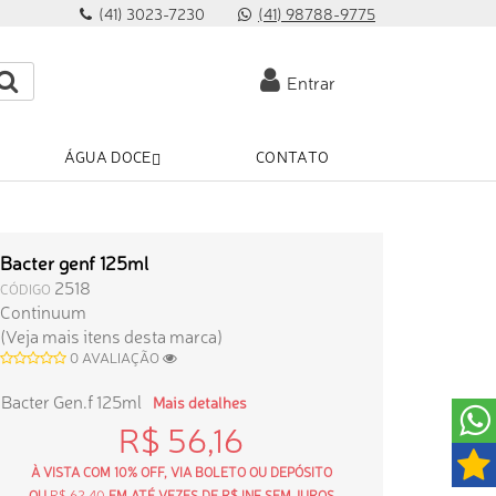
(41) 3023-7230
(41) 98788-9775
Entrar
ÁGUA DOCE
CONTATO
Bacter genf 125ml
2518
CÓDIGO
Continuum
(Veja mais itens desta marca)
0 AVALIAÇÃO
Bacter Gen.f 125ml
Mais detalhes
R$ 56,16
À VISTA COM 10% OFF, VIA BOLETO OU DEPÓSITO
OU
R$ 62,40
EM ATÉ VEZES DE R$ INF SEM JUROS