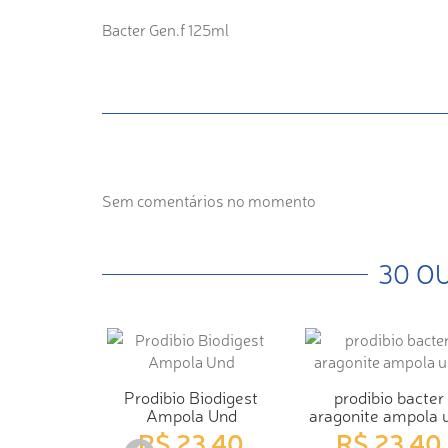
Bacter Gen.f 125ml
Sem comentários no momento
30 O
Prodibio Biodigest
prodibio bacter
Ampola Und
aragonite ampola 
R$ 23,40
R$ 23,40