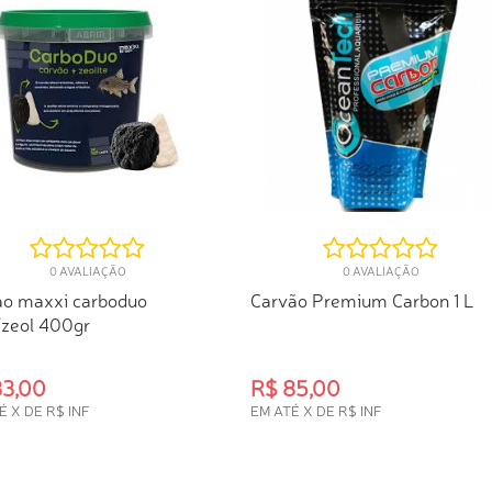
0 AVALIAÇÃO
0 AVALIAÇÃO
ao maxxi carboduo
Carvão Premium Carbon 1 L
/zeol 400gr
33,00
R$ 85,00
É X DE R$ INF
EM ATÉ X DE R$ INF
PRA RÁPIDA
COMPRA RÁPIDA