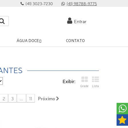
(41) 3023-7230
(41) 98788-9775
Entrar
ÁGUA DOCE
CONTATO
RANTES
Exibir:
Grade
Lista
2
3
...
11
Próximo