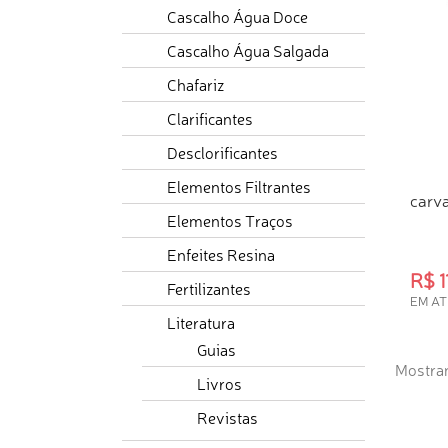
Cascalho Água Doce
Cascalho Água Salgada
Chafariz
Clarificantes
Desclorificantes
Elementos Filtrantes
carv
Elementos Traços
Enfeites Resina
R$ 1
Fertilizantes
EM AT
Literatura
COM
Guias
Mostran
Livros
Revistas