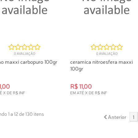
0 AVALIAÇÃO
0 AVALIAÇÃO
ao maxxi carbopuro 100gr
ceramica nitroesfera maxxi
100gr
1,00
R$ 11,00
É X DE R$ INF
EM ATÉ X DE R$ INF
PRA RÁPIDA
COMPRA RÁPIDA
do 1 a 12 de 130 itens
Anterior
1