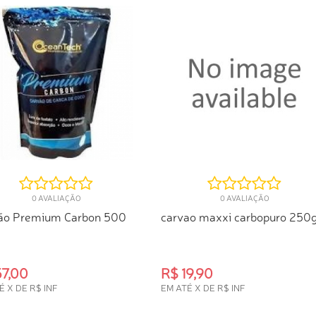
0 AVALIAÇÃO
0 AVALIAÇÃO
ão Premium Carbon 500
carvao maxxi carbopuro 250
57,00
R$ 19,90
É X DE R$ INF
EM ATÉ X DE R$ INF
PRA RÁPIDA
COMPRA RÁPIDA