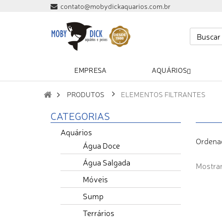
contato@mobydickaquarios.com.br
EMPRESA
AQUÁRIOS
PRODUTOS
ELEMENTOS FILTRANTES
CATEGORIAS
Aquários
Ordena
Água Doce
Água Salgada
Mostran
Móveis
Sump
Terrários