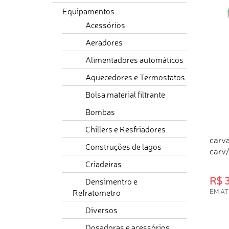
Equipamentos
Acessórios
Aeradores
Alimentadores automáticos
Aquecedores e Termostatos
Bolsa material filtrante
Bombas
Chillers e Resfriadores
carv
Construções de lagos
carv
Criadeiras
R$ 
Densimentro e
EM AT
Refratometro
COM
Diversos
Dosadoras e acessórios