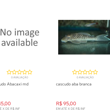
0 AVALIAÇÃO
0 AVALIAÇÃO
udo Abacaxi md
cascudo aba branca
45,00
R$ 95,00
É X DE R$ INF
EM ATÉ X DE R$ INF