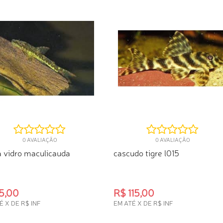
0 AVALIAÇÃO
0 AVALIAÇÃO
a vidro maculicauda
cascudo tigre l015
5,00
R$ 115,00
É X DE R$ INF
EM ATÉ X DE R$ INF
PRA RÁPIDA
COMPRA RÁPIDA