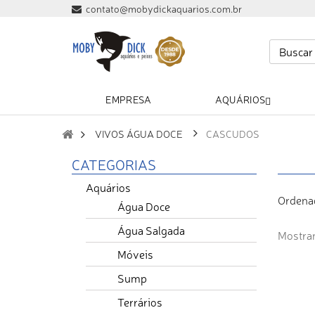
contato@mobydickaquarios.com.br
EMPRESA
AQUÁRIOS
VIVOS ÁGUA DOCE
CASCUDOS
CATEGORIAS
Aquários
Ordena
Água Doce
Água Salgada
Mostran
Móveis
Sump
Terrários