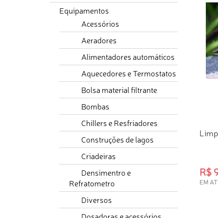
Equipamentos
Acessórios
Aeradores
Alimentadores automáticos
Aquecedores e Termostatos
Bolsa material filtrante
Bombas
Chillers e Resfriadores
Limp
Construções de lagos
Criadeiras
R$ 
Densimentro e
EM AT
Refratometro
COM
Diversos
Dosadoras e acessórios