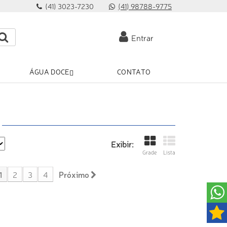
(41) 3023-7230
(41) 98788-9775
Entrar
ÁGUA DOCE
CONTATO
Exibir:
Grade
Lista
1
2
3
4
Próximo