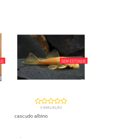
INDISPONÍVEL
UE
SEM ESTOQUE
0 AVALIAÇÃO
cascudo albino