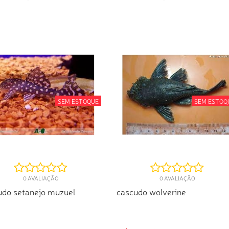
PRA RÁPIDA
COMPRA RÁPIDA
SEM ESTOQUE
SEM ESTOQ
0 AVALIAÇÃO
0 AVALIAÇÃO
udo setanejo muzuel
cascudo wolverine