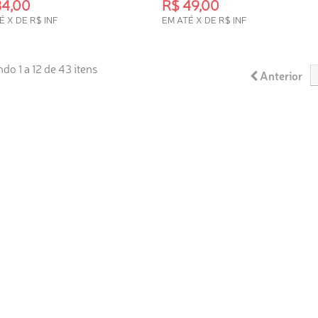
34,00
R$ 49,00
É X DE R$ INF
EM ATÉ X DE R$ INF
ISPONÍVEL
INDISPONÍVEL
do 1 a 12 de 43 itens
Anterior