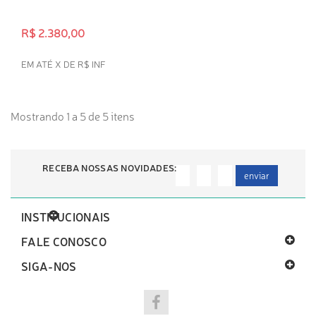
R$ 2.380,00
EM ATÉ X DE R$ INF
INDISPONÍVEL
Mostrando 1 a 5 de 5 itens
RECEBA NOSSAS NOVIDADES:
enviar
INSTITUCIONAIS
FALE CONOSCO
SIGA-NOS