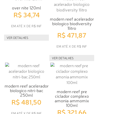
over nite 120ml
R$ 34,74
modern reef acelerador
biologico biodiversity
EM ATÉ X DE R$ INF
1litro
R$ 471,87
VER DETALHES
EM ATÉ X DE R$ INF
VER DETALHES
modern reef acelerador
biologico nitri-bac
modern reef pre
250ml
ciclador complexo
R$ 481,50
amonia ammomix
100ml
R$ 321,66
EM ATÉ X DE R$ INF