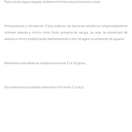
Para uso em agua salgada, contém em forma natural bacterias vivas.
Nitrosomonas e nitrobacter. Estas espécies de bacterias aeróbicas comprovadamente
utilizam amonia e nitrito como fonte primaria de nergia, ou seja, se alimentam de
amonia e nitrito estabilizando imediatamente a bio filtragem no ambiente do aquario.
Mantenha uma média de temperatura entre 23 a 30 graus.
Para melhores resultados mantenha o PH entre 7,2 e 8,0.