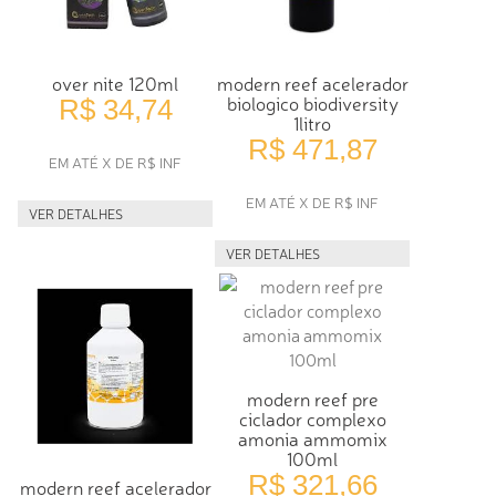
over nite 120ml
modern reef acelerador
biologico biodiversity
R$ 34,74
1litro
R$ 471,87
EM ATÉ X DE R$ INF
EM ATÉ X DE R$ INF
VER DETALHES
VER DETALHES
modern reef pre
ciclador complexo
amonia ammomix
100ml
R$ 321,66
modern reef acelerador