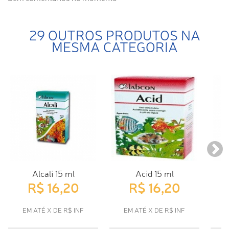
29 OUTROS PRODUTOS NA
MESMA CATEGORIA
Alcali 15 ml
Acid 15 ml
E
R$ 16,20
R$ 16,20
EM ATÉ X DE R$ INF
EM ATÉ X DE R$ INF
E