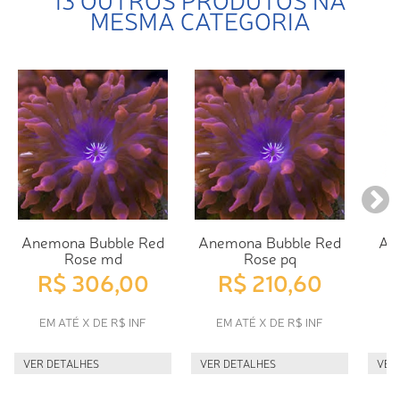
MESMA CATEGORIA
Anemona Bubble Red
Anemona Bubble Red
An
Rose md
Rose pq
R$ 306,00
R$ 210,60
EM ATÉ X DE R$ INF
EM ATÉ X DE R$ INF
E
VER DETALHES
VER DETALHES
VER