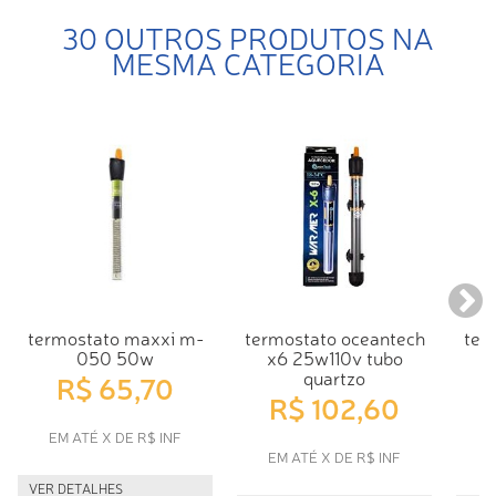
30 OUTROS PRODUTOS NA
MESMA CATEGORIA
termostato maxxi m-
termostato oceantech
ter
050 50w
x6 25w110v tubo
x
quartzo
R$ 65,70
R$ 102,60
EM ATÉ X DE R$ INF
EM ATÉ X DE R$ INF
E
VER DETALHES