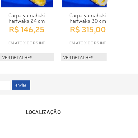
Carpa yamabuki
Carpa yamabuki
CARPA
hariwake 24 cm
hariwake 30 cm
R
R$ 146,25
R$ 315,00
EM 
EM ATÉ X DE R$ INF
EM ATÉ X DE R$ INF
VER D
VER DETALHES
VER DETALHES
enviar
LOCALIZAÇÃO