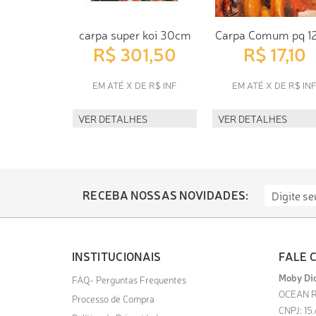
carpa super koi 30cm
Carpa Comum pq 1
R$ 301,50
R$ 17,10
EM ATÉ X DE R$ INF
EM ATÉ X DE R$ IN
VER DETALHES
VER DETALHES
RECEBA NOSSAS NOVIDADES:
INSTITUCIONAIS
FALE 
Moby Dic
FAQ- Perguntas Frequentes
OCEAN R
Processo de Compra
CNPJ: 15