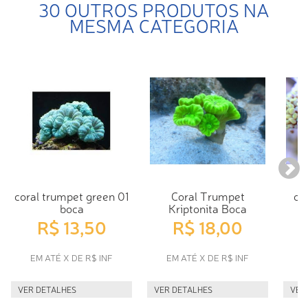
30 OUTROS PRODUTOS NA
MESMA CATEGORIA
coral trumpet green 01
Coral Trumpet
co
boca
Kriptonita Boca
R$ 13,50
R$ 18,00
EM ATÉ X DE R$ INF
EM ATÉ X DE R$ INF
E
VER DETALHES
VER DETALHES
VER