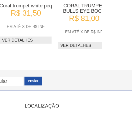
Coral trumpet white peq
CORAL TRUMPET
Cora
BULLS EYE BOCA
R$ 31,50
R$ 81,00
R
EM ATÉ X DE R$ INF
EM ATÉ X DE R$ INF
EM A
VER DETALHES
VER DETALHES
VER D
enviar
LOCALIZAÇÃO