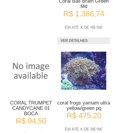
Coral Bali Brain Green
Md
R$ 1.366,74
EM ATÉ X DE R$ INF
VER DETALHES
CORAL TRUMPET
coral frogs yamam ultra
CANDYCANE 01
yellow/green pq
BOCA
R$ 475,20
R$ 94,50
EM ATÉ X DE R$ INF