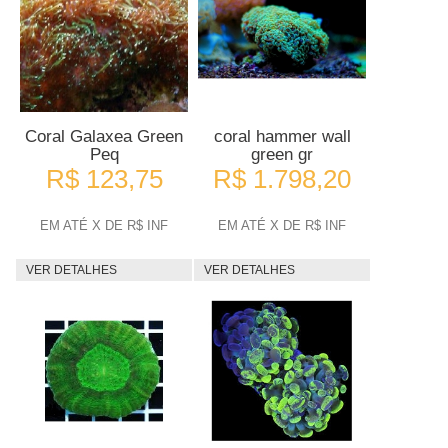
Coral Galaxea Green
coral hammer wall
Peq
green gr
R$ 123,75
R$ 1.798,20
EM ATÉ X DE R$ INF
EM ATÉ X DE R$ INF
VER DETALHES
VER DETALHES