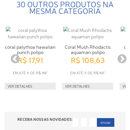
30 OUTROS PRODUTOS NA
MESMA CATEGORIA
coral palythoa hawaiian
Coral Mush Rhodactis
co
punch polipo
aquaman polipo
R$ 17,91
R$ 108,63
EM ATÉ X DE R$ INF
EM ATÉ X DE R$ INF
E
VER DETALHES
VER DETALHES
VER
RECEBA NOSSAS NOVIDADES:
enviar