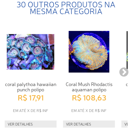
30 OUTROS PRODUTOS NA
MESMA CATEGORIA
coral palythoa hawaiian
Coral Mush Rhodactis
co
punch polipo
aquaman polipo
R$ 17,91
R$ 108,63
EM ATÉ X DE R$ INF
EM ATÉ X DE R$ INF
E
VER DETALHES
VER DETALHES
VER