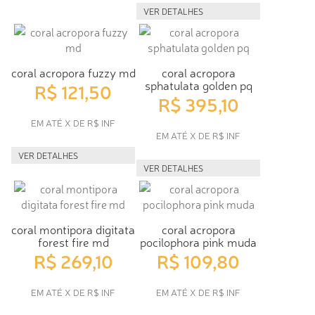
VER DETALHES
coral acropora fuzzy md
coral acropora
sphatulata golden pq
R$ 121,50
R$ 395,10
EM ATÉ X DE R$ INF
EM ATÉ X DE R$ INF
VER DETALHES
VER DETALHES
coral montipora digitata
coral acropora
forest fire md
pocilophora pink muda
R$ 269,10
R$ 109,80
EM ATÉ X DE R$ INF
EM ATÉ X DE R$ INF