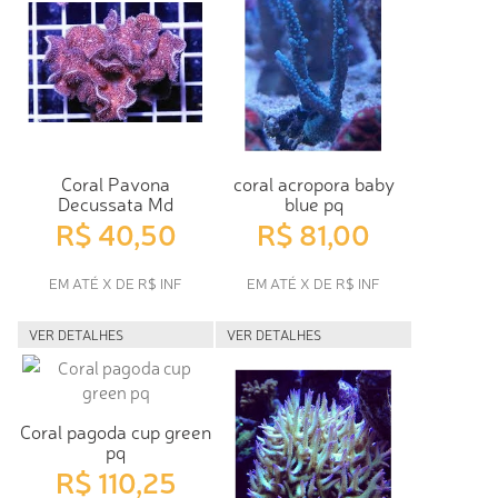
Coral Pavona
coral acropora baby
Decussata Md
blue pq
R$ 40,50
R$ 81,00
EM ATÉ X DE R$ INF
EM ATÉ X DE R$ INF
VER DETALHES
VER DETALHES
Coral pagoda cup green
pq
R$ 110,25