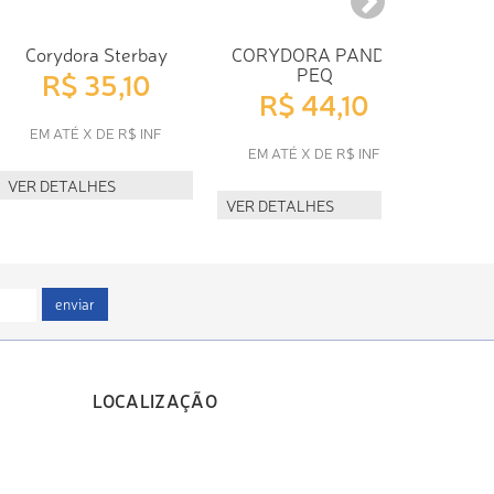
VER D
Corydora Sterbay
CORYDORA PANDA
PEQ
R$ 35,10
R$ 44,10
EM ATÉ X DE R$ INF
EM ATÉ X DE R$ INF
VER DETALHES
VER DETALHES
enviar
LOCALIZAÇÃO