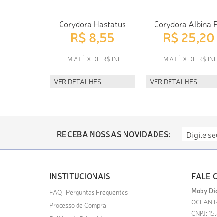
Corydora Hastatus
Corydora Albina 
R$ 8,55
R$ 25,20
EM ATÉ X DE R$ INF
EM ATÉ X DE R$ IN
VER DETALHES
VER DETALHES
RECEBA NOSSAS NOVIDADES:
INSTITUCIONAIS
FALE 
Moby Dic
FAQ- Perguntas Frequentes
OCEAN R
Processo de Compra
CNPJ: 15