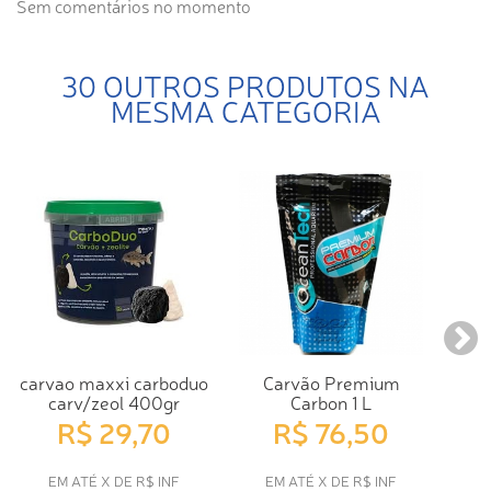
Sem comentários no momento
30 OUTROS PRODUTOS NA
MESMA CATEGORIA
carvao maxxi carboduo
Carvão Premium
carv/zeol 400gr
Carbon 1 L
R$ 29,70
R$ 76,50
EM ATÉ X DE R$ INF
EM ATÉ X DE R$ INF
E