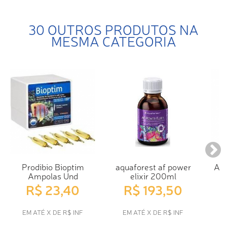
30 OUTROS PRODUTOS NA
MESMA CATEGORIA
Prodibio Bioptim
aquaforest af power
AQ
Ampolas Und
elixir 200ml
R$ 23,40
R$ 193,50
EM ATÉ X DE R$ INF
EM ATÉ X DE R$ INF
E