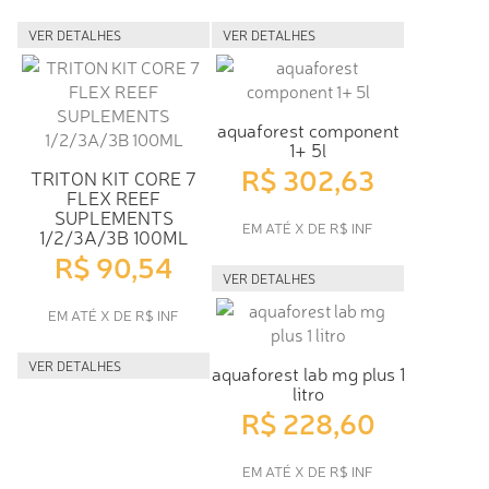
VER DETALHES
VER DETALHES
aquaforest component
1+ 5l
R$ 302,63
TRITON KIT CORE 7
FLEX REEF
SUPLEMENTS
EM ATÉ X DE R$ INF
1/2/3A/3B 100ML
R$ 90,54
VER DETALHES
EM ATÉ X DE R$ INF
VER DETALHES
aquaforest lab mg plus 1
litro
R$ 228,60
EM ATÉ X DE R$ INF