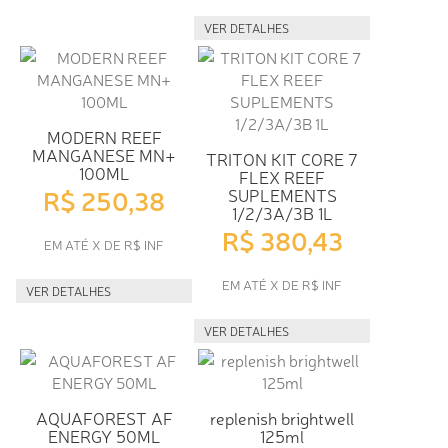
VER DETALHES
MODERN REEF
MANGANESE MN+
TRITON KIT CORE 7
100ML
FLEX REEF
R$ 250,38
SUPLEMENTS
1/2/3A/3B 1L
R$ 380,43
EM ATÉ X DE R$ INF
EM ATÉ X DE R$ INF
VER DETALHES
VER DETALHES
AQUAFOREST AF
replenish brightwell
ENERGY 50ML
125ml