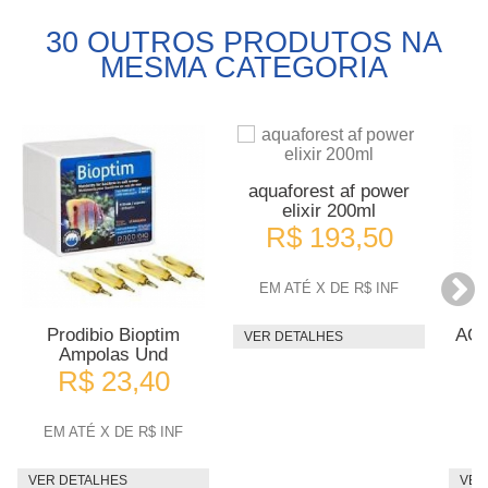
30 OUTROS PRODUTOS NA
MESMA CATEGORIA
aquaforest af power
elixir 200ml
R$ 193,50
EM ATÉ X DE R$ INF
Prodibio Bioptim
AQ
VER DETALHES
Ampolas Und
R$ 23,40
EM ATÉ X DE R$ INF
E
VER DETALHES
VER