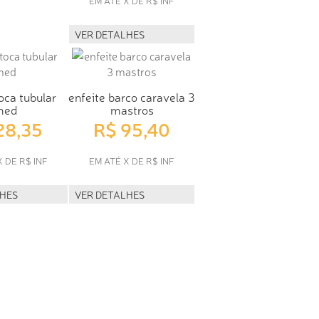
EM ATÉ X DE R$ INF
VER DETALHES
oca tubular
enfeite barco caravela 3
med
mastros
28,35
R$ 95,40
X DE R$ INF
EM ATÉ X DE R$ INF
LHES
VER DETALHES