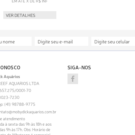
EM ATÉ X DE R$ INF
VER DETALHES
CONOSCO
SIGA-NOS
k Aquários
EEF AQUARIOS LTDA
.657.275/0001-70
) 3023-7230
p: (41) 98788-9775
ntato@mobydickaquarios.com.br
de atendimento
a à sexta das 9h às 18h e aos
as 9h às 17h. Obs: Horário de
nto do Whatsapp é comercial