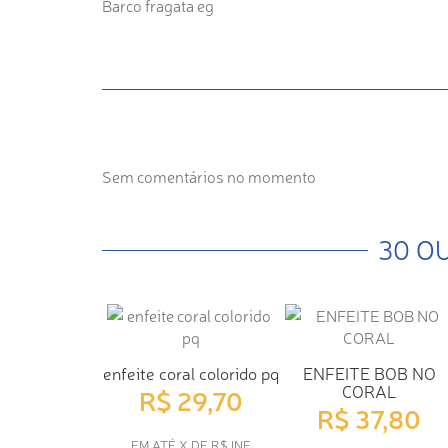
Barco fragata eg
Sem comentários no momento
30 O
enfeite coral colorido pq
ENFEITE BOB NO
CORAL
R$ 29,70
R$ 37,80
EM ATÉ X DE R$ INF