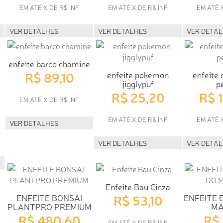
EM ATÉ X DE R$ INF
EM ATÉ X DE R$ INF
EM ATÉ 
VER DETALHES
VER DETALHES
VER DETA
enfeite barco chamine
R$ 89,10
enfeite pokemon
enfeite 
jigglypuf
p
R$ 25,20
R$ 
EM ATÉ X DE R$ INF
EM ATÉ X DE R$ INF
EM ATÉ 
VER DETALHES
VER DETALHES
VER DETA
Enfeite Bau Cinza
R$ 53,10
ENFEITE BONSAI
ENFEITE 
PLANTPRO PREMIUM
MA
R$ 480,60
R$ 
EM ATÉ X DE R$ INF