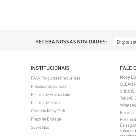
RECEBA NOSSAS NOVIDADES:
INSTITUCIONAIS
FALE 
Moby Dic
FAQ- Perguntas Frequentes
OCEAN R
Processo de Compra
CNPJ: 15
Política de Privacidade
Tel: (41
Política de Troca
WhatsAp
Garantia Moby Dick
Email:
co
Prazo de Entrega
Horário 
De segund
Sobre Nós
sábados d
atendime