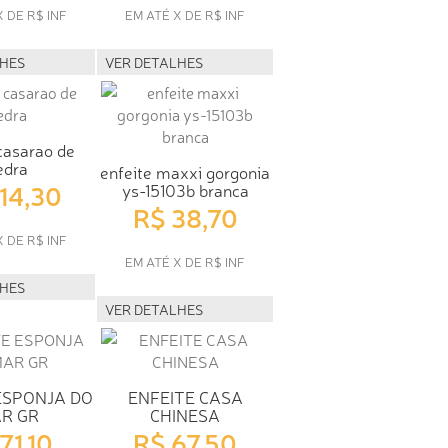
X DE R$ INF
EM ATÉ X DE R$ INF
LHES
VER DETALHES
casarao de
edra
enfeite maxxi gorgonia
114,30
ys-15103b branca
R$ 38,70
X DE R$ INF
EM ATÉ X DE R$ INF
LHES
VER DETALHES
ESPONJA DO
ENFEITE CASA
R GR
CHINESA
71,10
R$ 67,50