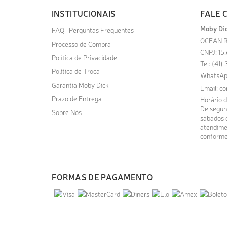
INSTITUCIONAIS
FALE 
Moby Dic
FAQ- Perguntas Frequentes
OCEAN R
Processo de Compra
CNPJ: 15
Política de Privacidade
Tel: (41
Política de Troca
WhatsAp
Garantia Moby Dick
Email:
co
Prazo de Entrega
Horário 
De segund
Sobre Nós
sábados d
atendime
conforme
FORMAS DE PAGAMENTO