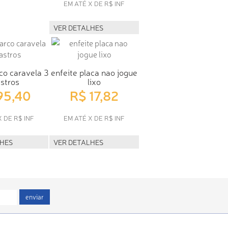
EM ATÉ X DE R$ INF
VER DETALHES
co caravela 3
enfeite placa nao jogue
stros
lixo
95,40
R$ 17,82
X DE R$ INF
EM ATÉ X DE R$ INF
LHES
VER DETALHES
enviar