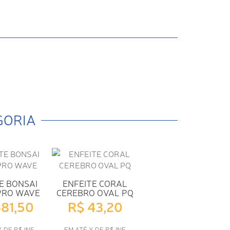
GORIA
E BONSAI
ENFEITE CORAL
PRO WAVE
CEREBRO OVAL PQ
481,50
R$ 43,20
X DE R$ INF
EM ATÉ X DE R$ INF