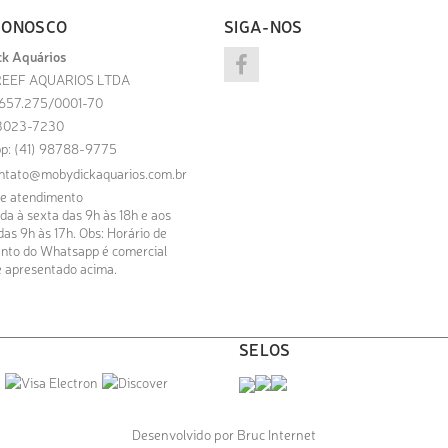
CONOSCO
SIGA-NOS
k Aquários
EEF AQUARIOS LTDA
.657.275/0001-70
) 3023-7230
p: (41) 98788-9775
ntato@mobydickaquarios.com.br
de atendimento
a à sexta das 9h às 18h e aos
as 9h às 17h. Obs: Horário de
nto do Whatsapp é comercial
 apresentado acima.
SELOS
Desenvolvido por Bruc Internet