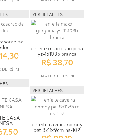
LHES
VER DETALHES
casarao de
edra
enfeite maxxi gorgonia
114,30
ys-15103b branca
R$ 38,70
X DE R$ INF
EM ATÉ X DE R$ INF
LHES
VER DETALHES
TE CASA
INESA
enfeite caveira nomoy
67,50
pet 8x11x9cm ns-102
R$ 80,10