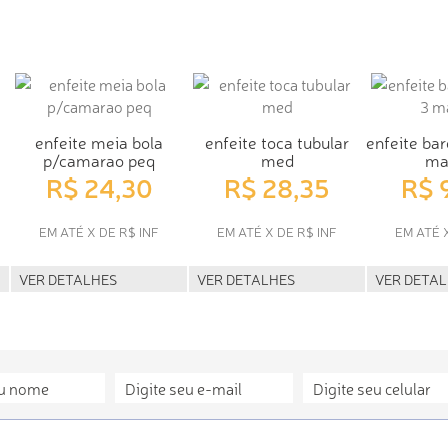
enfeite meia bola
enfeite toca tubular
enfeite bar
p/camarao peq
med
ma
R$ 24,30
R$ 28,35
R$ 
EM ATÉ X DE R$ INF
EM ATÉ X DE R$ INF
EM ATÉ 
VER DETALHES
VER DETALHES
VER DETA