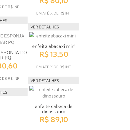
X DE R$ INF
EM ATÉ X DE R$ INF
LHES
VER DETALHES
enfeite abacaxi mini
R$ 13,50
ESPONJA DO
R PQ
30,60
EM ATÉ X DE R$ INF
X DE R$ INF
VER DETALHES
LHES
enfeite cabeca de
dinossauro
R$ 89,10