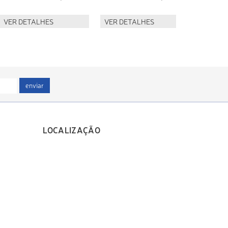
VER DETALHES
VER DETALHES
VER D
enviar
LOCALIZAÇÃO