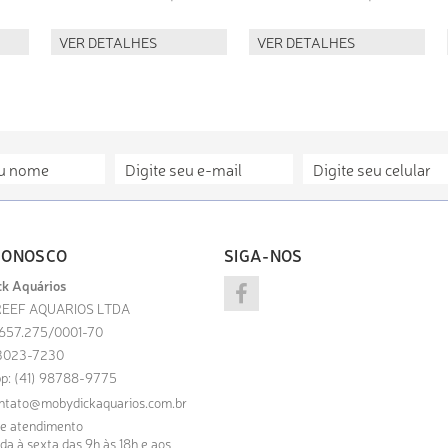
VER DETALHES
VER DETALHES
CONOSCO
SIGA-NOS
k Aquários
EEF AQUARIOS LTDA
.657.275/0001-70
) 3023-7230
p: (41) 98788-9775
ntato@mobydickaquarios.com.br
de atendimento
a à sexta das 9h às 18h e aos