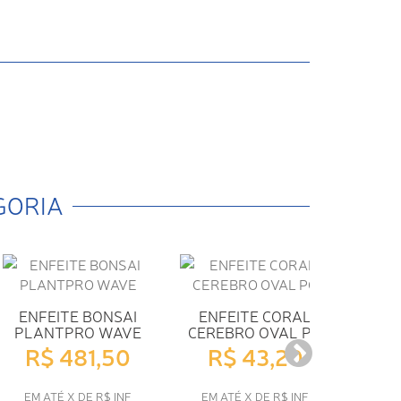
GORIA
ENFEITE BONSAI
ENFEITE CORAL
en
PLANTPRO WAVE
CEREBRO OVAL PQ
c
R$ 481,50
R$ 43,20
R
EM ATÉ X DE R$ INF
EM ATÉ X DE R$ INF
EM 