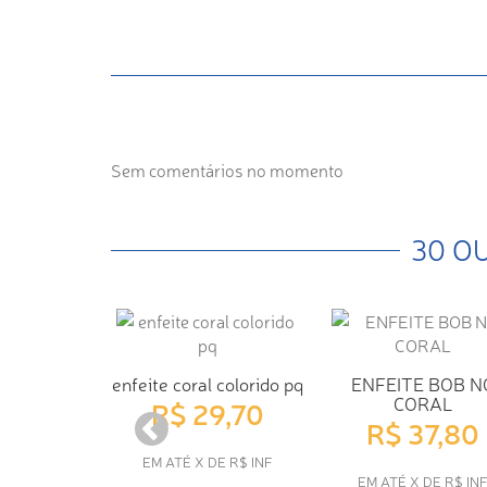
Sem comentários no momento
30 O
enfeite coral colorido pq
ENFEITE BOB N
CORAL
R$ 29,70
R$ 37,80
EM ATÉ X DE R$ INF
EM ATÉ X DE R$ IN