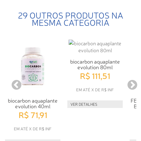
29 OUTROS PRODUTOS NA
MESMA CATEGORIA
biocarbon aquaplante
evolution 80ml
R$ 111,51
EM ATÉ X DE R$ INF
biocarbon aquaplante
FER
VER DETALHES
evolution 40ml
BI
R$ 71,91
EM ATÉ X DE R$ INF
E