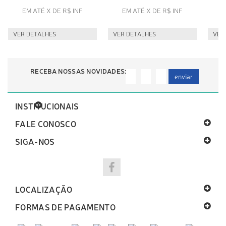
EM ATÉ X DE R$ INF
EM ATÉ X DE R$ INF
E
VER DETALHES
VER DETALHES
VER
RECEBA NOSSAS NOVIDADES:
enviar
INSTITUCIONAIS
FALE CONOSCO
SIGA-NOS
LOCALIZAÇÃO
FORMAS DE PAGAMENTO