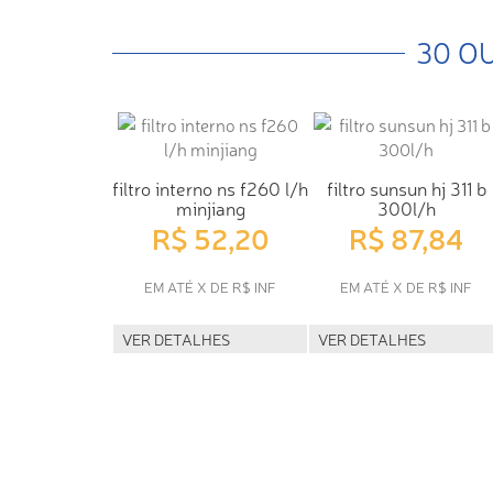
30 O
filtro interno ns f260 l/h
filtro sunsun hj 311 b
minjiang
300l/h
R$ 52,20
R$ 87,84
EM ATÉ X DE R$ INF
EM ATÉ X DE R$ INF
VER DETALHES
VER DETALHES