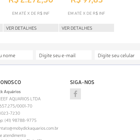
EM ATÉ X DE R$ INF
EM ATÉ X DE R$ INF
VER DETALHES
VER DETALHES
CONOSCO
SIGA-NOS
k Aquários
EEF AQUARIOS LTDA
.657.275/0001-70
) 3023-7230
p: (41) 98788-9775
ntato@mobydickaquarios.com.br
de atendimento