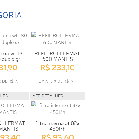
GORIA
puma wf-180
REFIL ROLLERMAT
 duplo gr
600 MANTIS
81,90
R$ 233,10
X DE R$ INF
EM ATÉ X DE R$ INF
LHES
VER DETALHES
ROLLERMAT
filtro interno ot 82a
 MANTIS
450l/h
293,40
R$ 93,60