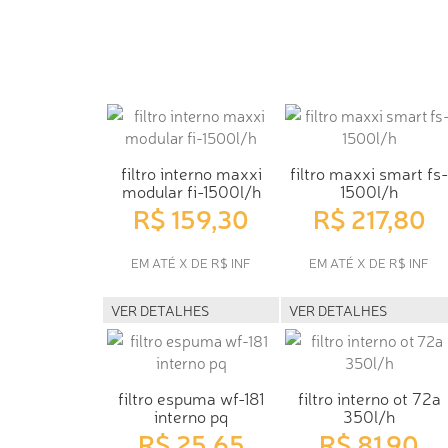
filtro interno maxxi
filtro maxxi smart fs-
modular fi-1500l/h
1500l/h
R$ 159,30
R$ 217,80
EM ATÉ X DE R$ INF
EM ATÉ X DE R$ INF
VER DETALHES
VER DETALHES
filtro espuma wf-181
filtro interno ot 72a
interno pq
350l/h
R$ 25,65
R$ 81,90