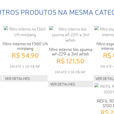
UTROS PRODUTOS NA MESMA CATE
filtro interno ns f360 l/h
filtro es
minjiang
interno
filtro interno bio spuma
R$ 54,90
R$ 
wf-229-a 3in1 wfish
R$ 121,50
EM ATÉ X DE R$ INF
EM ATÉ 
EM ATÉ X DE R$ INF
VER DETALHES
VER DETA
VER DETALHES
REFIL 
1200
R$ 