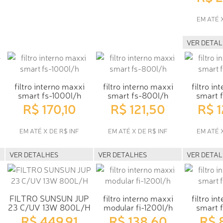
EM ATÉ 
VER DETA
filtro interno maxxi
filtro interno maxxi
filtro in
smart fs-1000l/h
smart fs-800l/h
smart 
R$ 170,10
R$ 121,50
R$ 
EM ATÉ X DE R$ INF
EM ATÉ X DE R$ INF
EM ATÉ 
VER DETALHES
VER DETALHES
VER DETA
FILTRO SUNSUN JUP
filtro interno maxxi
filtro in
23 C/UV 13W 800L/H
modular fi-1200l/h
smart 
R$ 449,91
R$ 138,60
R$ 