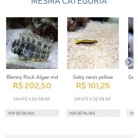
MESMA CATEGORIA
Blenny Rock Algae md
Goby neon yellow
Gob
R$ 202,50
R$ 101,25
EM ATÉ X DE R$ INF
EM ATÉ X DE R$ INF
E
VER DETALHES
VER DETALHES
VER