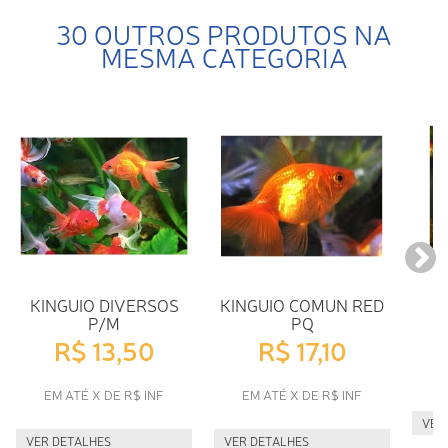
30 OUTROS PRODUTOS NA
MESMA CATEGORIA
KINGUIO DIVERSOS
KINGUIO COMUN RED
K
P/M
PQ
R$ 13,50
R$ 17,10
E
EM ATÉ X DE R$ INF
EM ATÉ X DE R$ INF
VER
VER DETALHES
VER DETALHES