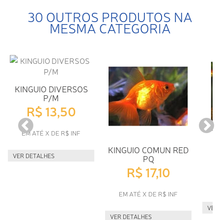
30 OUTROS PRODUTOS NA
MESMA CATEGORIA
KINGUIO DIVERSOS
P/M
R$ 13,50
EM ATÉ X DE R$ INF
KINGUIO COMUN RED
K
VER DETALHES
PQ
R$ 17,10
E
EM ATÉ X DE R$ INF
VER
VER DETALHES