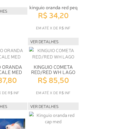
kinguio oranda red peq
LHES
R$ 34,20
EM ATÉ X DE R$ INF
VER DETALHES
O ORANDA
KINGUIO COMETA
CALE MED
RED/RED WH LAGO
37,80
R$ 85,50
X DE R$ INF
EM ATÉ X DE R$ INF
LHES
VER DETALHES