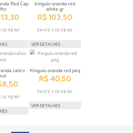
anda Red Cap
kinguio oranda red
Mtz
white gr
213,30
R$ 103,50
X DE R$ INF
EM ATÉ X DE R$ INF
LHES
VER DETALHES
randa calico
Kinguio oranda red peq
md
R$ 40,50
58,50
EM ATÉ X DE R$ INF
X DE R$ INF
VER DETALHES
LHES