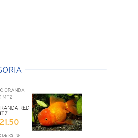
GORIA
ORANDA RED
MTZ
121,50
X DE R$ INF