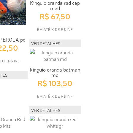
Kinguio oranda red cap
med
R$ 67,50
EM ATÉ X DE R$ INF
 PEROLA pq
VER DETALHES
22,50
X DE R$ INF
kinguio oranda batman
md
LHES
R$ 103,50
EM ATÉ X DE R$ INF
VER DETALHES