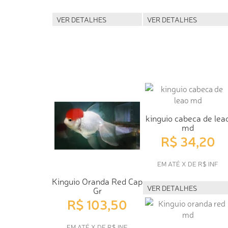
VER DETALHES
VER DETALHES
kinguio cabeca de lea
md
R$ 34,20
EM ATÉ X DE R$ INF
Kinguio Oranda Red Cap
VER DETALHES
Gr
R$ 103,50
EM ATÉ X DE R$ INF