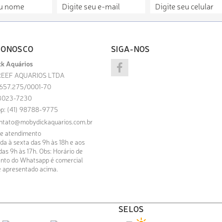
CONOSCO
SIGA-NOS
k Aquários
EEF AQUARIOS LTDA
.657.275/0001-70
) 3023-7230
p: (41) 98788-9775
ntato@mobydickaquarios.com.br
de atendimento
a à sexta das 9h às 18h e aos
as 9h às 17h. Obs: Horário de
nto do Whatsapp é comercial
 apresentado acima.
SELOS