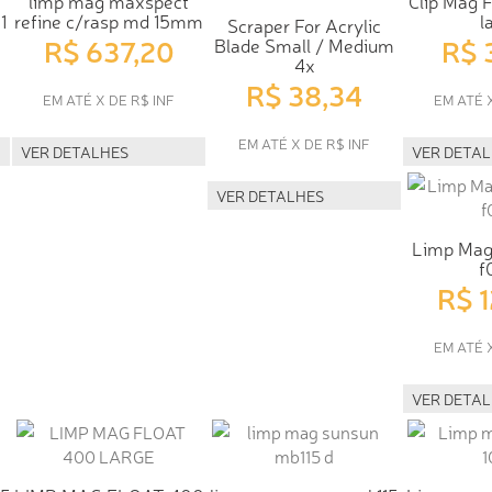
limp mag maxspect
Clip Mag F
1
refine c/rasp md 15mm
l
Scraper For Acrylic
R$ 637,20
R$ 
Blade Small / Medium
4x
R$ 38,34
EM ATÉ X DE R$ INF
EM ATÉ 
EM ATÉ X DE R$ INF
VER DETALHES
VER DETA
VER DETALHES
Limp Mag 
f
R$ 
EM ATÉ 
VER DETA