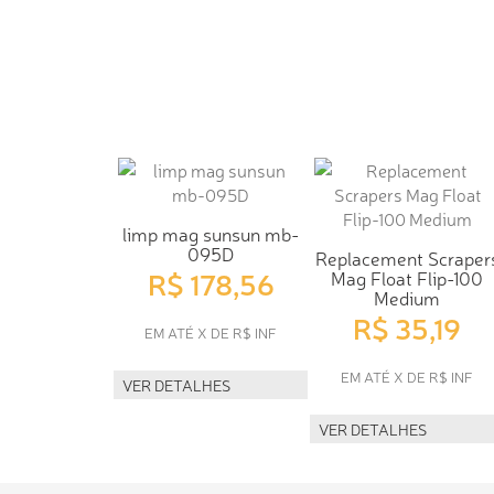
limp mag sunsun mb-
095D
Replacement Scraper
R$ 178,56
Mag Float Flip-100
Medium
R$ 35,19
EM ATÉ X DE R$ INF
EM ATÉ X DE R$ INF
VER DETALHES
VER DETALHES