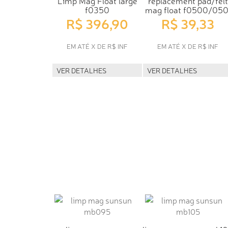
Limp Mag Float large
replacement pad/felt
f0350
mag float f0500/050
R$ 396,90
R$ 39,33
EM ATÉ X DE R$ INF
EM ATÉ X DE R$ INF
VER DETALHES
VER DETALHES