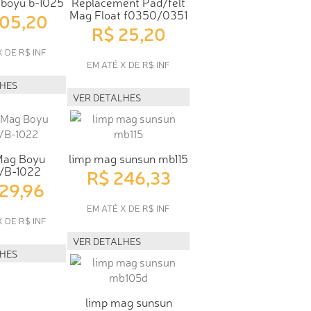
boyu b-1025
Replacement Pad/felt
Mag Float f0350/0351
205,20
R$ 25,20
X DE R$ INF
EM ATÉ X DE R$ INF
LHES
VER DETALHES
Mag Boyu
limp mag sunsun mb115
/B-1022
R$ 246,33
129,96
EM ATÉ X DE R$ INF
X DE R$ INF
VER DETALHES
LHES
limp mag sunsun