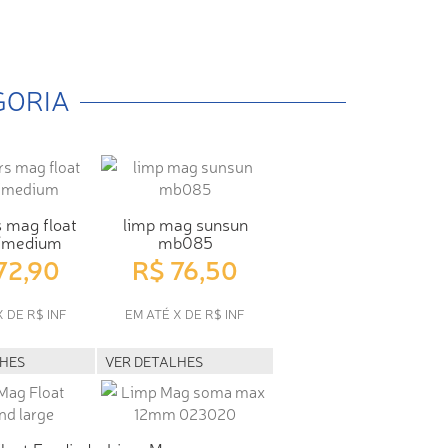
GORIA
 mag float
limp mag sunsun
/medium
mb085
72,90
R$ 76,50
X DE R$ INF
EM ATÉ X DE R$ INF
LHES
VER DETALHES