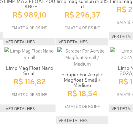
05
LIMP MAG FLOAT 400
limp mag sunsun mb115
Limp mag 
LARGE
d
R$ 
R$ 989,10
R$ 296,37
EM ATÉ 
EM ATÉ X DE R$ INF
EM ATÉ X DE R$ INF
VER DETA
VER DETALHES
VER DETALHES
Limp Mag Float Nano
Limp 
Small
202A
Scraper For Acrylic
R$ 116,82
R$ 
Magfloat Small /
Medium
R$ 18,54
EM ATÉ X DE R$ INF
EM ATÉ 
EM ATÉ X DE R$ INF
VER DETALHES
VER DETA
VER DETALHES