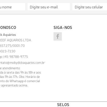
CONOSCO
SIGA-NOS
k Aquários
EEF AQUARIOS LTDA
.657.275/0001-70
) 3023-7230
p: (41) 98788-9775
ntato@mobydickaquarios.com.br
de atendimento
a à sexta das 9h às 18h e aos
as 9h às 17h. Obs: Horário de
nto do Whatsapp é comercial
 apresentado acima.
SELOS