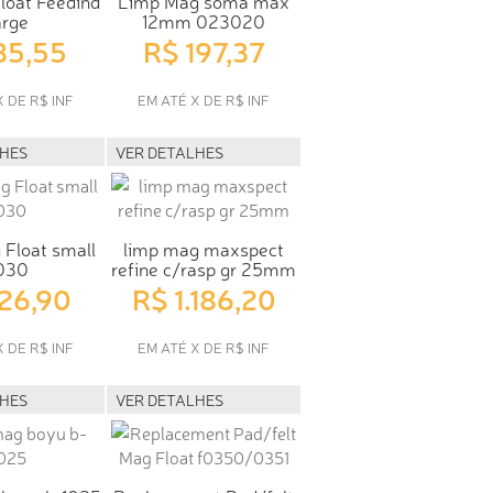
loat Feedind
Limp Mag soma max
arge
12mm 023020
35,55
R$ 197,37
X DE R$ INF
EM ATÉ X DE R$ INF
LHES
VER DETALHES
Float small
limp mag maxspect
030
refine c/rasp gr 25mm
126,90
R$ 1.186,20
X DE R$ INF
EM ATÉ X DE R$ INF
LHES
VER DETALHES