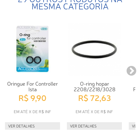
MESMA CATEGORIA
Oringue For Controller
O-ring hopar
E
Ista
2208/2218/3028
Ph
R$ 9,90
R$ 72,63
EM ATÉ X DE R$ INF
EM ATÉ X DE R$ INF
E
VER DETALHES
VER DETALHES
VER