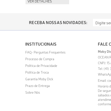
VER DETALHES
RECEBA NOSSAS NOVIDADES:
INSTITUCIONAIS
FALE 
Moby Dic
FAQ- Perguntas Frequentes
OCEAN R
Processo de Compra
CNPJ: 15
Política de Privacidade
Tel: (41
Política de Troca
WhatsAp
Garantia Moby Dick
Email:
co
Prazo de Entrega
Horário 
De segund
Sobre Nós
sábados d
atendime
conforme