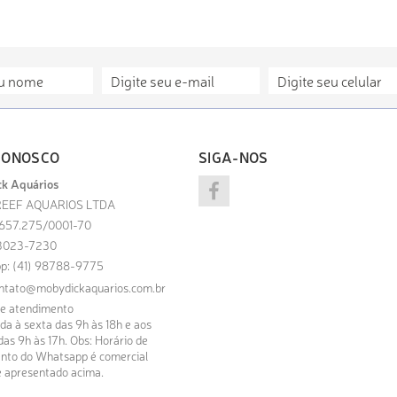
CONOSCO
SIGA-NOS
k Aquários
EEF AQUARIOS LTDA
.657.275/0001-70
) 3023-7230
p: (41) 98788-9775
ntato@mobydickaquarios.com.br
de atendimento
a à sexta das 9h às 18h e aos
as 9h às 17h. Obs: Horário de
nto do Whatsapp é comercial
 apresentado acima.