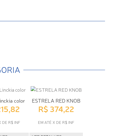
GORIA
inckia color
ESTRELA RED KNOB
215,82
R$ 374,22
X DE R$ INF
EM ATÉ X DE R$ INF