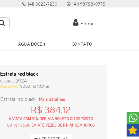
(41) 3023-7230
(41) 98788-9775
Entrar
ÁGUA DOCE
CONTATO
Estrela red black
3924
CÓDIGO
0 AVALIAÇÃO
Estrela red black
Mais detalhes
R$ 384,12
À VISTA COM 10% OFF, VIA BOLETO OU DEPÓSITO
OU
R$ 426,80
EM ATÉ VEZES DE R$ INF SEM JUROS
VER PARCELAS