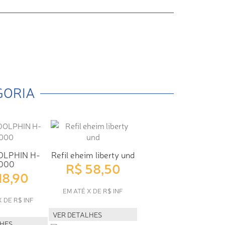
GORIA
OLPHIN H-
Refil eheim liberty und
000
R$ 58,50
18,90
EM ATÉ X DE R$ INF
X DE R$ INF
VER DETALHES
LHES