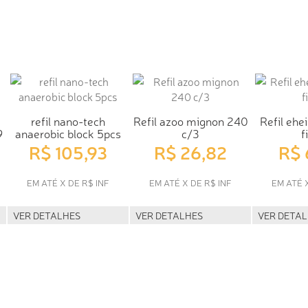
refil nano-tech
Refil azoo mignon 240
Refil ehe
9
anaerobic block 5pcs
c/3
f
R$ 105,93
R$ 26,82
R$ 
EM ATÉ X DE R$ INF
EM ATÉ X DE R$ INF
EM ATÉ 
VER DETALHES
VER DETALHES
VER DETA