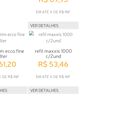
EM ATÉ X DE R$ INF
VER DETALHES
im ecco fine
refil maxxis 1000
ilter
c/2und
61,20
R$ 53,46
X DE R$ INF
EM ATÉ X DE R$ INF
LHES
VER DETALHES