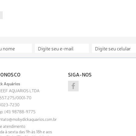
CONOSCO
SIGA-NOS
k Aquários
EEF AQUARIOS LTDA
.657.275/0001-70
) 3023-7230
p: (41) 98788-9775
ntato@mobydickaquarios.com.br
de atendimento
a à sexta das 9h às 18h e aos