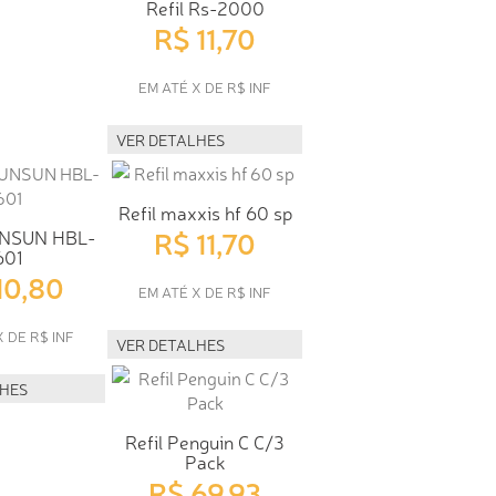
Refil Rs-2000
R$ 11,70
EM ATÉ X DE R$ INF
VER DETALHES
Refil maxxis hf 60 sp
R$ 11,70
UNSUN HBL-
601
10,80
EM ATÉ X DE R$ INF
X DE R$ INF
VER DETALHES
LHES
Refil Penguin C C/3
Pack
R$ 69,93