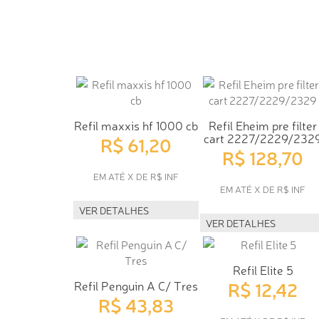
Refil maxxis hf 1000 cb
Refil Eheim pre filter
cart 2227/2229/232
R$ 61,20
R$ 128,70
EM ATÉ X DE R$ INF
EM ATÉ X DE R$ INF
VER DETALHES
VER DETALHES
Refil Elite 5
R$ 12,42
Refil Penguin A C/ Tres
R$ 43,83