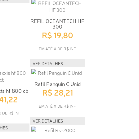
REFIL OCEANTECH HF
300
R$ 19,80
EM ATÉ X DE R$ INF
VER DETALHES
Refil Penguin C Unid
R$ 28,21
is hf 800 cb
41,22
EM ATÉ X DE R$ INF
X DE R$ INF
VER DETALHES
LHES