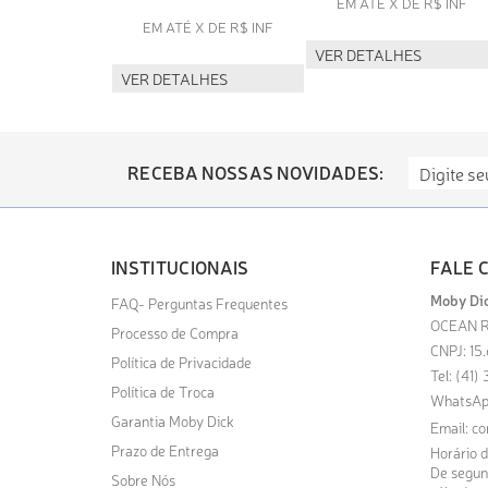
EM ATÉ X DE R$ INF
EM ATÉ X DE R$ INF
VER DETALHES
VER DETALHES
RECEBA NOSSAS NOVIDADES:
INSTITUCIONAIS
FALE 
Moby Dic
FAQ- Perguntas Frequentes
OCEAN R
Processo de Compra
CNPJ: 15
Política de Privacidade
Tel: (41
Política de Troca
WhatsAp
Garantia Moby Dick
Email:
co
Prazo de Entrega
Horário 
De segund
Sobre Nós