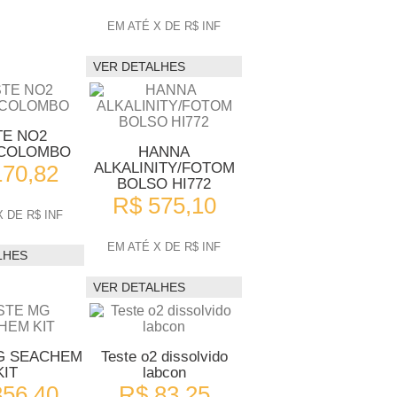
EM ATÉ X DE R$ INF
VER DETALHES
TE NO2
/COLOMBO
HANNA
ALKALINITY/FOTOM
170,82
BOLSO HI772
R$ 575,10
 DE R$ INF
EM ATÉ X DE R$ INF
LHES
VER DETALHES
G SEACHEM
Teste o2 dissolvido
KIT
labcon
356,40
R$ 83,25