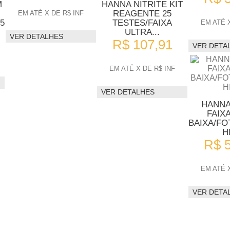
M
HANNA NITRITE KIT
REAGENTE 25
EM ATÉ X DE R$ INF
5
TESTES/FAIXA
EM ATÉ X
ULTRA...
VER DETALHES
R$ 107,91
VER DETA
EM ATÉ X DE R$ INF
VER DETALHES
HANNA
FAIX
BAIXA/F
H
R$ 
EM ATÉ X
VER DETA