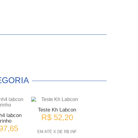
EGORIA
Teste Kh Labcon
h4 labcon
R$ 52,20
rinho
97,65
EM ATÉ X DE R$ INF