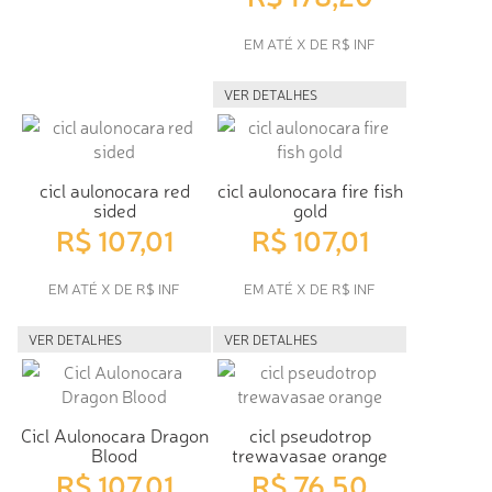
EM ATÉ X DE R$ INF
VER DETALHES
cicl aulonocara red
cicl aulonocara fire fish
sided
gold
R$ 107,01
R$ 107,01
EM ATÉ X DE R$ INF
EM ATÉ X DE R$ INF
VER DETALHES
VER DETALHES
Cicl Aulonocara Dragon
cicl pseudotrop
Blood
trewavasae orange
R$ 107,01
R$ 76,50