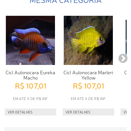
Cicl Aulonocara Eureka
Cicl Aulonocara Marleri
Cic
Macho
Yellow
R$ 107,01
R$ 107,01
EM ATÉ X DE R$ INF
EM ATÉ X DE R$ INF
E
VER DETALHES
VER DETALHES
VER