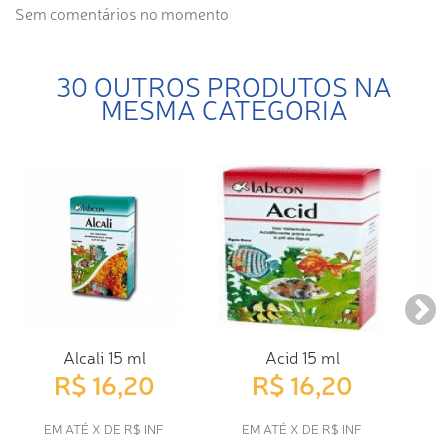
Sem comentários no momento
30 OUTROS PRODUTOS NA
MESMA CATEGORIA
Alcali 15 ml
Acid 15 ml
E
R$ 16,20
R$ 16,20
EM ATÉ X DE R$ INF
EM ATÉ X DE R$ INF
E