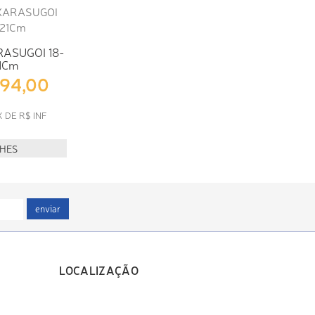
RASUGOI 18-
1Cm
594,00
X DE R$ INF
LHES
enviar
LOCALIZAÇÃO