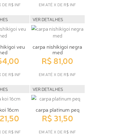
X DE R$ INF
EM ATÉ X DE R$ INF
LHES
VER DETALHES
hikigoi veu
carpa nishikigoi negra
med
med
54,00
R$ 81,00
X DE R$ INF
EM ATÉ X DE R$ INF
LHES
VER DETALHES
koi 16cm
carpa platinum peq
121,50
R$ 31,50
X DE R$ INF
EM ATÉ X DE R$ INF