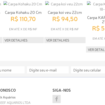
m
Carpa Kohaku 20 Cm
Carpa koi veu 22cm
R$ 110,70
R$ 94,50
Carpa KA
2
R$ 
EM ATÉ X DE R$ INF
EM ATÉ X DE R$ INF
EM ATÉ 
VER DETALHES
VER DETALHES
VER DETA
CONOSCO
SIGA-NOS
k Aquários
EEF AQUARIOS LTDA