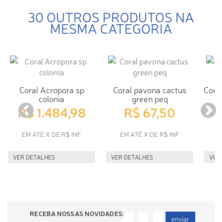
30 OUTROS PRODUTOS NA
MESMA CATEGORIA
Coral Acropora sp
Coral pavona cactus
Cora
colonia
green peq
R$ 1.484,98
R$ 67,50
EM ATÉ X DE R$ INF
EM ATÉ X DE R$ INF
E
VER DETALHES
VER DETALHES
VER
RECEBA NOSSAS NOVIDADES:
enviar