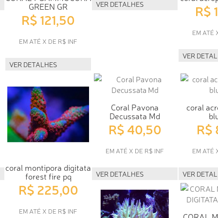
VER DETALHES
GREEN GR
R$ 
R$ 121,50
EM ATÉ 
EM ATÉ X DE R$ INF
VER DETA
VER DETALHES
Coral Pavona
coral ac
Decussata Md
bl
R$ 40,50
R$ 
EM ATÉ X DE R$ INF
EM ATÉ 
coral montipora digitata
VER DETALHES
VER DETA
forest fire pq
R$ 225,00
EM ATÉ X DE R$ INF
CORAL 