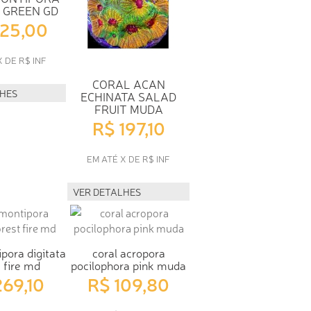
A GREEN GD
225,00
X DE R$ INF
CORAL ACAN
LHES
ECHINATA SALAD
FRUIT MUDA
R$ 197,10
EM ATÉ X DE R$ INF
VER DETALHES
pora digitata
coral acropora
 fire md
pocilophora pink muda
269,10
R$ 109,80