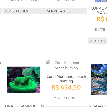
CORAL 
VER DETALHES
VER DETALHES
YONG
R$ 
EM ATÉ 
VER DETA
a
Coral Montipora beach
bum pq
R$ 634,50
EM ATÉ X DE R$ INF
CORAL PSAMMOCORA
coral acro