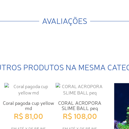
AVALIAÇÕES
UTROS PRODUTOS NA MESMA CATE
Coral pagoda cup yellow
CORAL ACROPORA
md
SLIME BALL peq
R$ 81,00
R$ 108,00
EM ATÉ X DE R$ INF
EM ATÉ X DE R$ INF