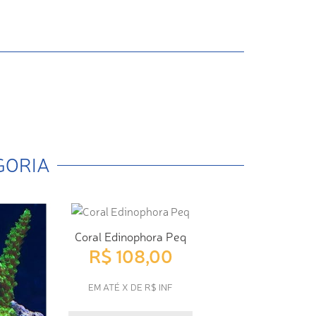
GORIA
Coral Edinophora Peq
R$ 108,00
EM ATÉ X DE R$ INF