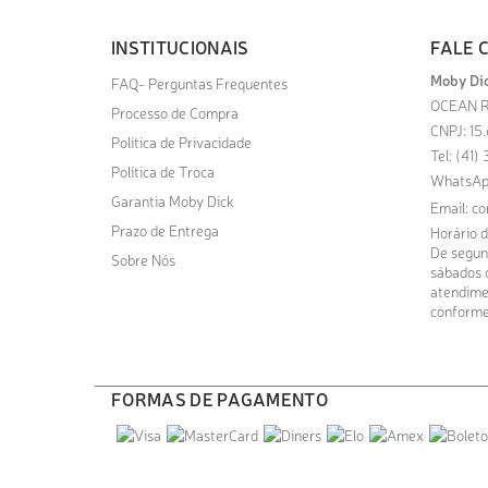
INSTITUCIONAIS
FALE 
Moby Dic
FAQ- Perguntas Frequentes
OCEAN R
Processo de Compra
CNPJ: 15
Política de Privacidade
Tel: (41
Política de Troca
WhatsAp
Garantia Moby Dick
Email:
co
Prazo de Entrega
Horário 
De segund
Sobre Nós
sábados d
atendime
conforme
FORMAS DE PAGAMENTO