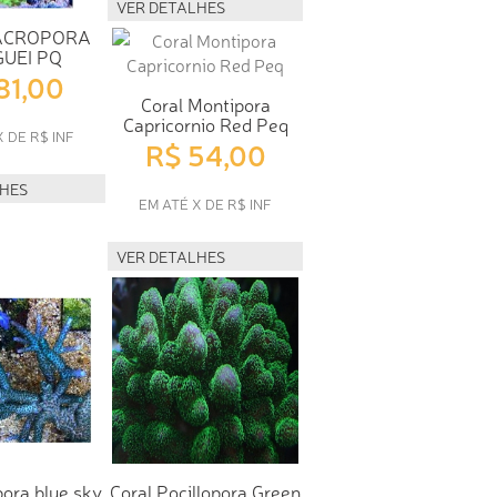
VER DETALHES
ACROPORA
UEI PQ
81,00
Coral Montipora
Capricornio Red Peq
X DE R$ INF
R$ 54,00
LHES
EM ATÉ X DE R$ INF
VER DETALHES
pora blue sky
Coral Pocillopora Green