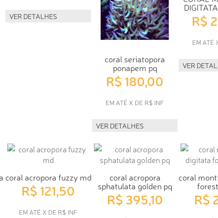
DIGITAT
VER DETALHES
R$ 
EM ATÉ 
coral seriatopora
VER DETA
ponapem pq
R$ 180,00
EM ATÉ X DE R$ INF
VER DETALHES
a
coral acropora fuzzy md
coral acropora
coral monti
sphatulata golden pq
forest
R$ 121,50
R$ 395,10
R$ 
EM ATÉ X DE R$ INF