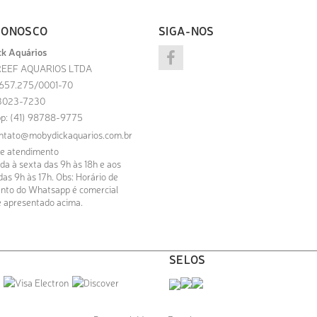
CONOSCO
SIGA-NOS
k Aquários
EEF AQUARIOS LTDA
.657.275/0001-70
) 3023-7230
p: (41) 98788-9775
ntato@mobydickaquarios.com.br
de atendimento
a à sexta das 9h às 18h e aos
as 9h às 17h. Obs: Horário de
nto do Whatsapp é comercial
 apresentado acima.
SELOS