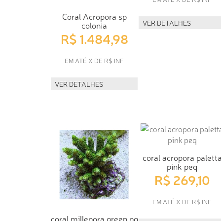
Coral Acropora sp
VER DETALHES
colonia
R$ 1.484,98
EM ATÉ X DE R$ INF
VER DETALHES
coral acropora palett
pink peq
R$ 269,10
EM ATÉ X DE R$ INF
coral millepora green pq