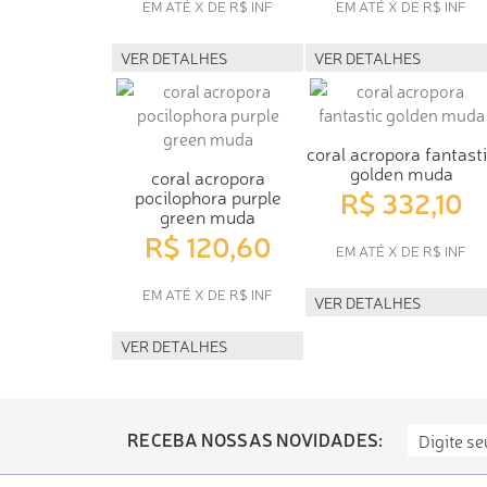
EM ATÉ X DE R$ INF
EM ATÉ X DE R$ INF
VER DETALHES
VER DETALHES
coral acropora fantast
golden muda
coral acropora
R$ 332,10
pocilophora purple
green muda
R$ 120,60
EM ATÉ X DE R$ INF
EM ATÉ X DE R$ INF
VER DETALHES
VER DETALHES
RECEBA NOSSAS NOVIDADES: