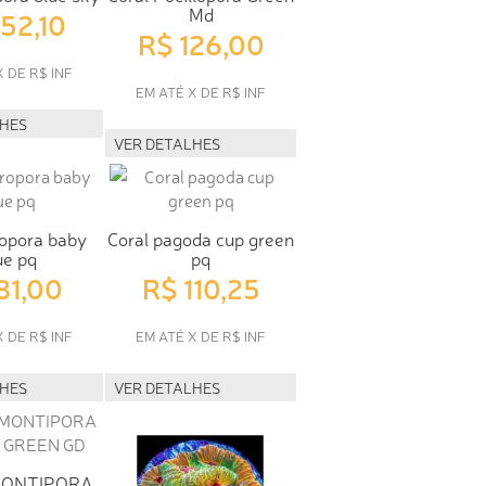
Md
152,10
R$ 126,00
X DE R$ INF
EM ATÉ X DE R$ INF
LHES
VER DETALHES
ropora baby
Coral pagoda cup green
ue pq
pq
81,00
R$ 110,25
X DE R$ INF
EM ATÉ X DE R$ INF
LHES
VER DETALHES
MONTIPORA