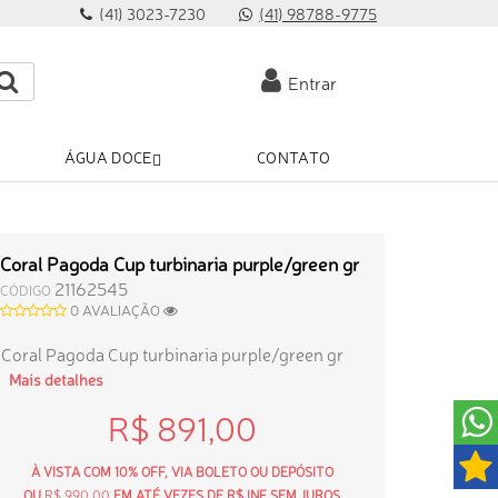
(41) 3023-7230
(41) 98788-9775
Entrar
ÁGUA DOCE
CONTATO
Coral Pagoda Cup turbinaria purple/green gr
21162545
CÓDIGO
0 AVALIAÇÃO
Coral Pagoda Cup turbinaria purple/green gr
Mais detalhes
R$ 891,00
À VISTA COM 10% OFF, VIA BOLETO OU DEPÓSITO
OU
R$ 990,00
EM ATÉ VEZES DE R$ INF SEM JUROS