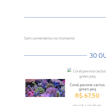
Sem comentários no momento
30 O
Coral pavona cactus
green peq
R$ 67,50
EM ATÉ X DE R$ INF