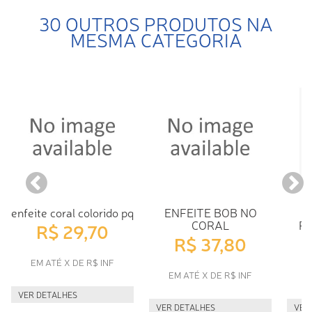
30 OUTROS PRODUTOS NA
MESMA CATEGORIA
enfeite coral colorido pq
ENFEITE BOB NO
E
CORAL
P
R$ 29,70
R$ 37,80
EM ATÉ X DE R$ INF
EM ATÉ X DE R$ INF
E
VER DETALHES
VER DETALHES
VER