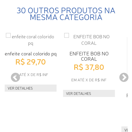
30 OUTROS PRODUTOS NA
MESMA CATEGORIA
enfeite coral colorido pq
ENFEITE BOB NO
CORAL
R$ 29,70
R$ 37,80
EM ATÉ X DE R$ INF
EM ATÉ X DE R$ INF
VER DETALHES
E
VER DETALHES
P
E
VER