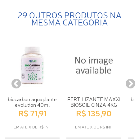
29 OUTROS PRODUTOS NA
MESMA CATEGORIA
biocarbon aquaplante
FERTILIZANTE MAXXI
bio
evolution 40ml
BIOSOIL CINZA 4KG
R$ 71,91
R$ 135,90
EM ATÉ X DE R$ INF
EM ATÉ X DE R$ INF
E