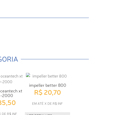
GORIA
impeller better 800
R$ 20,70
oceantech xt
0-2000
85,50
EM ATÉ X DE R$ INF
X DE R$ INF