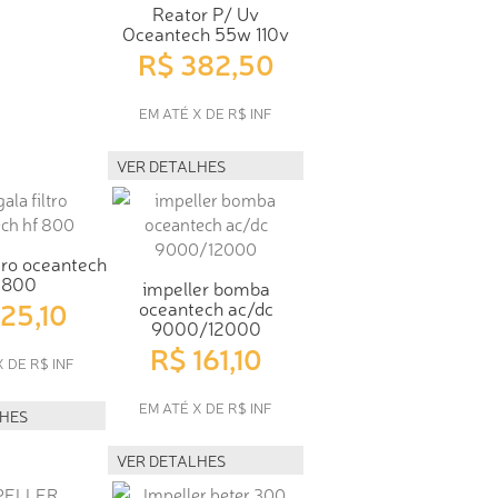
Reator P/ Uv
Oceantech 55w 110v
R$ 382,50
EM ATÉ X DE R$ INF
VER DETALHES
tro oceantech
 800
impeller bomba
125,10
oceantech ac/dc
9000/12000
R$ 161,10
X DE R$ INF
EM ATÉ X DE R$ INF
LHES
VER DETALHES