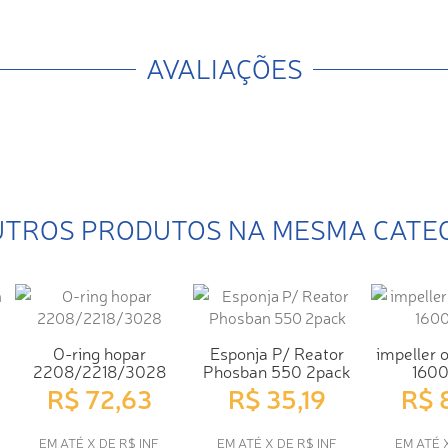
AVALIAÇÕES
UTROS PRODUTOS NA MESMA CATE
O-ring hopar
Esponja P/ Reator
impeller 
2208/2218/3028
Phosban 550 2pack
160
R$ 72,63
R$ 35,19
R$ 
EM ATÉ X DE R$ INF
EM ATÉ X DE R$ INF
EM ATÉ 