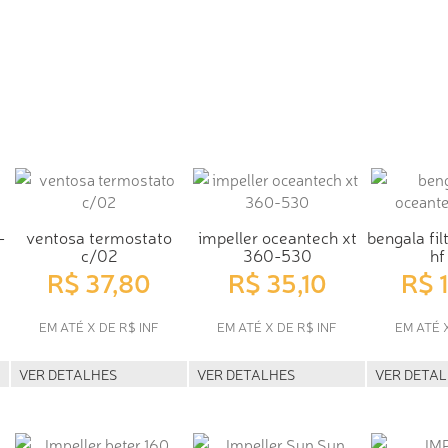
-
ventosa termostato
impeller oceantech xt
bengala fil
c/02
360-530
hf
R$ 37,80
R$ 35,10
R$ 
EM ATÉ X DE R$ INF
EM ATÉ X DE R$ INF
EM ATÉ 
VER DETALHES
VER DETALHES
VER DETA