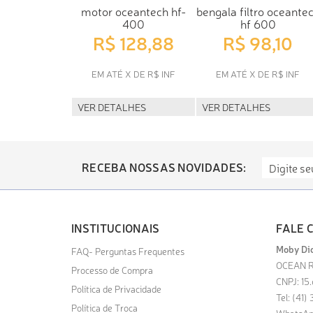
motor oceantech hf-
bengala filtro oceante
400
hf 600
R$ 128,88
R$ 98,10
EM ATÉ X DE R$ INF
EM ATÉ X DE R$ INF
VER DETALHES
VER DETALHES
RECEBA NOSSAS NOVIDADES:
INSTITUCIONAIS
FALE 
Moby Dic
FAQ- Perguntas Frequentes
OCEAN R
Processo de Compra
CNPJ: 15
Política de Privacidade
Tel: (41
Política de Troca
WhatsAp