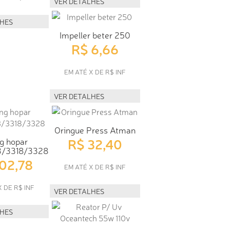
VER DETALHES
LHES
Impeller beter 250
R$ 6,66
EM ATÉ X DE R$ INF
VER DETALHES
Oringue Press Atman
R$ 32,40
g hopar
3/3318/3328
102,78
EM ATÉ X DE R$ INF
X DE R$ INF
VER DETALHES
LHES