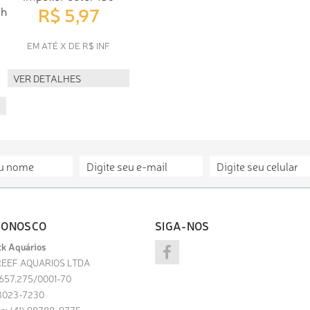
R$ 5,97
ch
EM ATÉ X DE R$ INF
VER DETALHES
CONOSCO
SIGA-NOS
k Aquários
EEF AQUARIOS LTDA
.657.275/0001-70
) 3023-7230
p: (41) 98788-9775