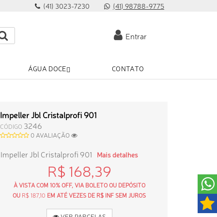
(41) 3023-7230
(41) 98788-9775
Entrar
ÁGUA DOCE
CONTATO
Impeller Jbl Cristalprofi 901
3246
CÓDIGO
0 AVALIAÇÃO
Impeller Jbl Cristalprofi 901
Mais detalhes
R$ 168,39
À VISTA COM 10% OFF, VIA BOLETO OU DEPÓSITO
OU
R$ 187,10
EM ATÉ VEZES DE R$ INF SEM JUROS
VER PARCELAS