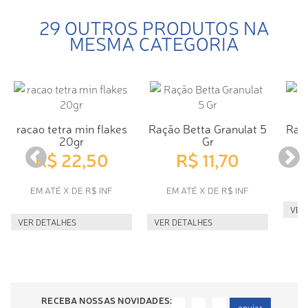
29 OUTROS PRODUTOS NA
MESMA CATEGORIA
racao tetra min flakes
Ração Betta Granulat 5
Raç
20gr
Gr
R$ 22,50
R$ 11,70
E
EM ATÉ X DE R$ INF
EM ATÉ X DE R$ INF
VER
VER DETALHES
VER DETALHES
RECEBA NOSSAS NOVIDADES:
enviar