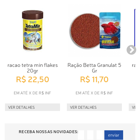
racao tetra min flakes
Ração Betta Granulat 5
rac
20gr
Gr
R$ 22,50
R$ 11,70
EM ATÉ X DE R$ INF
EM ATÉ X DE R$ INF
E
VER DETALHES
VER DETALHES
VER
RECEBA NOSSAS NOVIDADES:
enviar