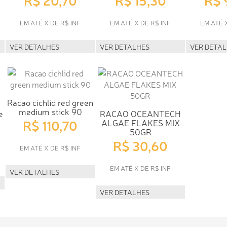
EM ATÉ X DE R$ INF
EM ATÉ X DE R$ INF
EM ATÉ 
VER DETALHES
VER DETALHES
VER DETA
Racao cichlid red green
medium stick 90
e
RACAO OCEANTECH
R$ 110,70
ALGAE FLAKES MIX
50GR
R$ 30,60
EM ATÉ X DE R$ INF
EM ATÉ X DE R$ INF
VER DETALHES
VER DETALHES