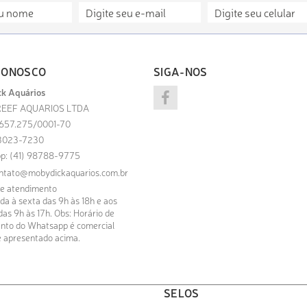
CONOSCO
SIGA-NOS
k Aquários
EEF AQUARIOS LTDA
.657.275/0001-70
) 3023-7230
p: (41) 98788-9775
ntato@mobydickaquarios.com.br
de atendimento
a à sexta das 9h às 18h e aos
as 9h às 17h. Obs: Horário de
nto do Whatsapp é comercial
 apresentado acima.
SELOS