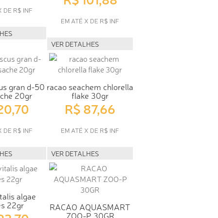
X DE R$ INF
EM ATÉ X DE R$ INF
LHES
VER DETALHES
us gran d-50
racao seachem chlorella
ache 20gr
flake 30gr
20,70
R$ 87,66
X DE R$ INF
EM ATÉ X DE R$ INF
LHES
VER DETALHES
talis algae
es 22gr
RACAO AQUASMART
92,70
ZOO-P 30GR