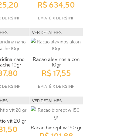
25,20
R$ 634,50
X DE R$ INF
EM ATÉ X DE R$ INF
LHES
VER DETALHES
ridina nano
Racao alevinos alcon
sache 10gr
10gr
37,80
R$ 17,55
X DE R$ INF
EM ATÉ X DE R$ INF
LHES
VER DETALHES
io vit 20 gr
31,50
Racao biorept w 150 gr
R$ 101,88