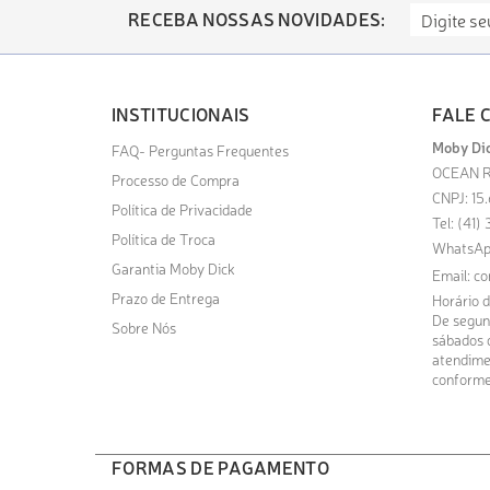
RECEBA NOSSAS NOVIDADES:
INSTITUCIONAIS
FALE 
Moby Dic
FAQ- Perguntas Frequentes
OCEAN R
Processo de Compra
CNPJ: 15
Política de Privacidade
Tel: (41
Política de Troca
WhatsAp
Garantia Moby Dick
Email:
co
Prazo de Entrega
Horário 
De segund
Sobre Nós
sábados d
atendime
conforme
FORMAS DE PAGAMENTO