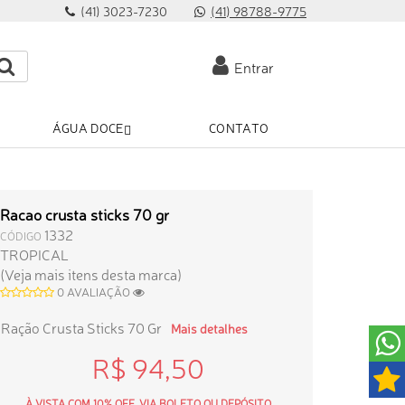
(41) 3023-7230
(41) 98788-9775
Entrar
ÁGUA DOCE
CONTATO
Racao crusta sticks 70 gr
1332
CÓDIGO
TROPICAL
(Veja mais itens desta marca)
0 AVALIAÇÃO
Ração Crusta Sticks 70 Gr
Mais detalhes
R$ 94,50
À VISTA COM 10% OFF, VIA BOLETO OU DEPÓSITO