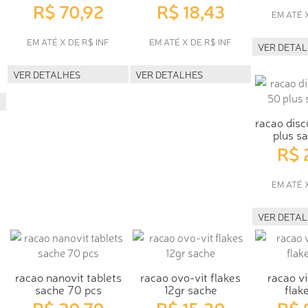
R$ 70,92
R$ 18,43
EM ATÉ 
EM ATÉ X DE R$ INF
EM ATÉ X DE R$ INF
VER DETA
VER DETALHES
VER DETALHES
racao disc
plus s
R$ 
EM ATÉ 
VER DETA
racao nanovit tablets
racao ovo-vit flakes
racao vi
sache 70 pcs
12gr sache
flak
R$ 20,70
R$ 15,30
R$ 