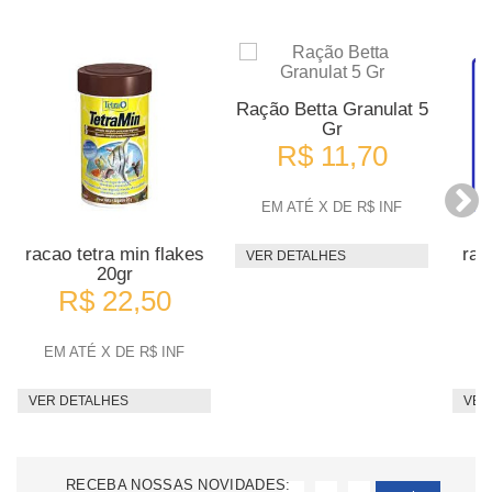
Ração Betta Granulat 5
Gr
R$ 11,70
EM ATÉ X DE R$ INF
racao tetra min flakes
rac
VER DETALHES
20gr
R$ 22,50
EM ATÉ X DE R$ INF
E
VER DETALHES
VER
RECEBA NOSSAS NOVIDADES: